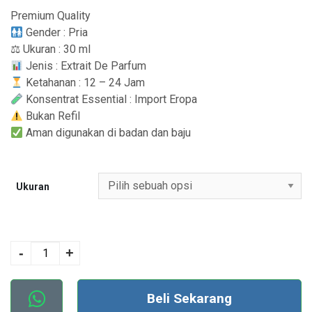
Premium Quality
Gender : Pria
⚖ Ukuran : 30 ml
Jenis : Extrait De Parfum
Ketahanan : 12 – 24 Jam
Konsentrat Essential : Import Eropa
Bukan Refil
Aman digunakan di badan dan baju
Ukuran
Kuantitas No. 09
EROS MEN- Parfum
-
+
Pria
Beli Sekarang