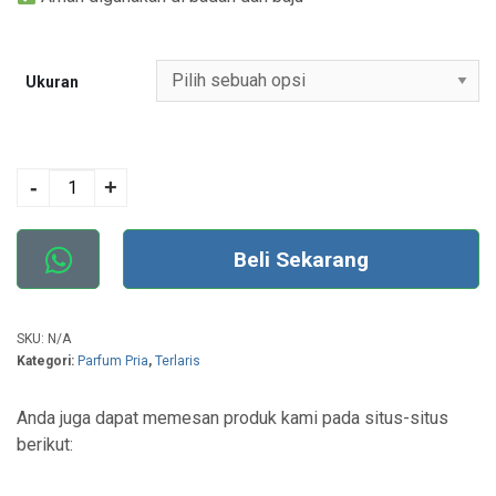
Ukuran
Kuantitas No. 25
AIGR BLACK -
-
+
Parfum Pria
Beli Sekarang
SKU:
N/A
Kategori:
Parfum Pria
,
Terlaris
Anda juga dapat memesan produk kami pada situs-situs
berikut: