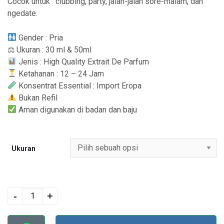
Cocok untuk : clubbing, party, jalan-jalan sore-malam, dan
ngedate.
Gender : Pria
⚖ Ukuran : 30 ml & 50ml
Jenis : High Quality Extrait De Parfum
Ketahanan : 12 – 24 Jam
Konsentrat Essential : Import Eropa
Bukan Refil
Aman digunakan di badan dan baju
Ukuran
Kuantitas No. 60
FOCUS - Parfum
-
+
Pria